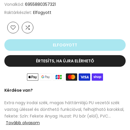
Vonalkód:
6955880357321
Raktárkészlet:
Elfogyott
ELFOGYOTT
ÉRTESÍTS, HA ÚJRA ELÉRHETŐ
Kérdése van?
Extra nagy irodai szék, magas háttámlájú PU vezetői szék
vastag üléssel és dönthető funkcióval, felhajtható karokkal,
fekete: Szín: Fekete Anyag: Huzat: PU bőr (elöl), PVC...
Tovább olvasom